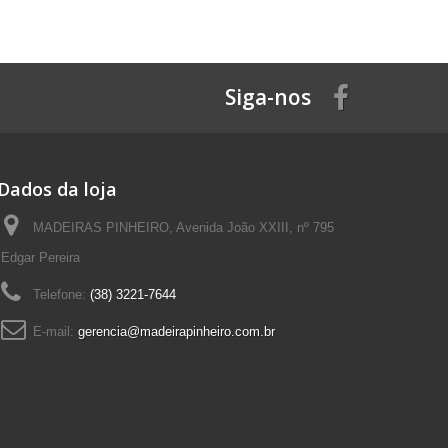
Siga-nos
Dados da loja
MADEIRAS PINHEIRO, Avenida João XXIII, nº 795
Edgar Pereira
Telefone:
(38) 3221-7644
E-mail:
gerencia@madeirapinheiro.com.br