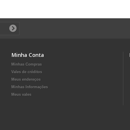
Minha Conta
Minhas Compras
Vales de créditos
Meus endereços
Minhas Informações
Meus vales