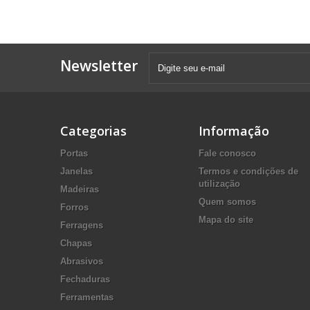
Newsletter
Categorias
Informação
Portas
Fale conosco
Janelas
Termos e condições de
utilização
Madeiras
Quem somos
Forros
Mapa do site
Ferragens
Chapas
Abrasivos
Fechaduras
Ferramentas