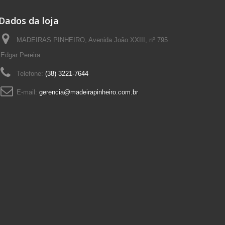
Dados da loja
MADEIRAS PINHEIRO, Avenida João XXIII, nº 795
Edgar Pereira
Telefone:
(38) 3221-7644
E-mail:
gerencia@madeirapinheiro.com.br